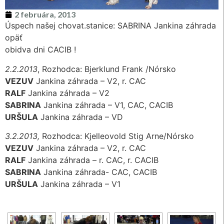
2 februára, 2013
Úspech našej chovat.stanice: SABRINA Jankina záhrada
opäť
obidva dni CACIB !
2.2.2013
, Rozhodca: Bjerklund Frank /Nórsko
VEZUV
Jankina záhrada – V2, r. CAC
RALF
Jankina záhrada – V2
SABRINA
Jankina záhrada – V1, CAC, CACIB
URŠULA
Jankina záhrada – VD
3.2.2013,
Rozhodca: Kjelleovold Stig Arne/Nórsko
VEZUV
Jankina záhrada – V2, r. CAC
RALF
Jankina záhrada – r. CAC, r. CACIB
SABRINA
Jankina záhrada- CAC, CACIB
URŠULA
Jankina záhrada – V1