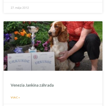
27. mája 2012
Venezia Jankina záhrada
VIAC »