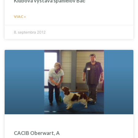
Klubová výstava španielov Báč
VIAC »
8. septembra 2012
CACIB Oberwart, A