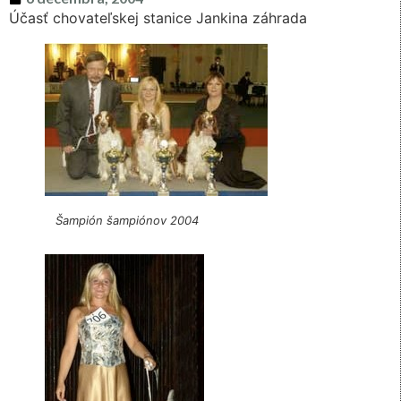
Účasť chovateľskej stanice Jankina záhrada
Šampión šampiónov 2004