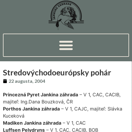
Stredovýchodoeurópsky pohár
22 augusta, 2004
Princezná Pyret Jankina záhrada
– V 1, CAC, CACIB,
majiteľ: Ing.Dana Bouzková, ČR
Porthos Jankina záhrada
– V 1, CAJC, majiteľ: Slávka
Kuceková
Madiken Jankina záhrada
– V 1, CAC
Luffsen Pelydryns
– V 1, CAC, CACIB, BOB