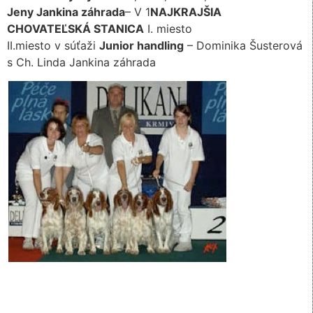
Jeny Jankina záhrada
– V 1
NAJKRAJŠIA
CHOVATEĽSKÁ STANICA
I. miesto
II.miesto v súťaži
Junior handling
– Dominika Šusterová
s Ch. Linda Jankina záhrada