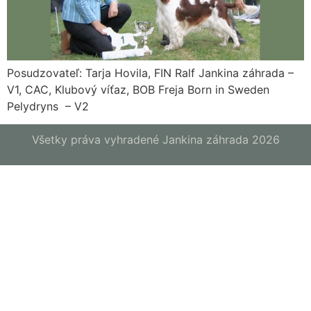
Posudzovateľ: Tarja Hovila, FIN Ralf Jankina záhrada –
V1, CAC, Klubový víťaz, BOB Freja Born in Sweden
Pelydryns – V2
Všetky práva vyhradené Jankina záhrada 2026