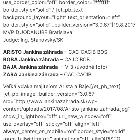
use_border_color=”off” border_color=”#ffffff”
border_style=”solid” /][et_pb_text
background_layout=”light” text_orientation=”left”
border_style=”solid” _builder_version=”3.0.67″]19.8.2017
MVP DUODANUBE Bratislava
Judge: Ing. Stanovský/SK
ARISTO Jankina záhrada
– CAC CACIB BOS
BOBA Jankina záhrada
– CAJC BOB
BAJA Jankina záhrada
– V 3 /úvodné foto/
ZARA Jankina záhrada
– CAC CACIB
Veľká vďaka majiteľom Arista a Baje.[/et_pb_text]
[et_pb_image _builder_version=”3.0.67″
src=”http://www.jankinazahrada.sk/wp-
content/uploads/2017/08/Aristo-jankina-zahrada.jpg”
show_in_lightbox=”off” url_new_window=”off”
use_overlay=”off” sticky=”off” align=”left”
always_center_on_mobile=”on” border_style=”solid”
force_fullwidth=”off” animation=”off” alt=”ARISTO