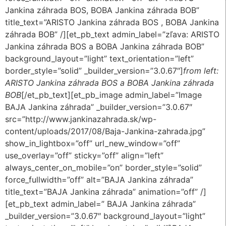
Jankina záhrada BOS, BOBA Jankina záhrada BOB”
title_text=”ARISTO Jankina záhrada BOS , BOBA Jankina
záhrada BOB” /][et_pb_text admin_label=”zľava: ARISTO
Jankina záhrada BOS a BOBA Jankina záhrada BOB”
background_layout=”light” text_orientation=”left”
border_style=”solid” _builder_version=”3.0.67″]
from left:
ARISTO Jankina záhrada BOS a BOBA Jankina záhrada
BOB
[/et_pb_text][et_pb_image admin_label=”Image
BAJA Jankina záhrada” _builder_version=”3.0.67″
src=”http://www.jankinazahrada.sk/wp-
content/uploads/2017/08/Baja-Jankina-zahrada.jpg”
show_in_lightbox=”off” url_new_window=”off”
use_overlay=”off” sticky=”off” align=”left”
always_center_on_mobile=”on” border_style=”solid”
force_fullwidth=”off” alt=”BAJA Jankina záhrada”
title_text=”BAJA Jankina záhrada” animation=”off” /]
[et_pb_text admin_label=” BAJA Jankina záhrada”
_builder_version=”3.0.67″ background_layout=”light”