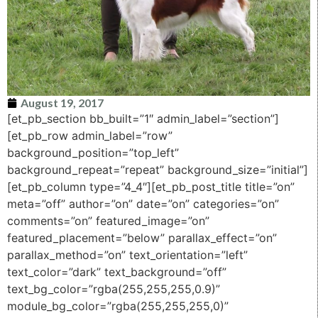
August 19, 2017
[et_pb_section bb_built=”1″ admin_label=”section”]
[et_pb_row admin_label=”row”
background_position=”top_left”
background_repeat=”repeat” background_size=”initial”]
[et_pb_column type=”4_4″][et_pb_post_title title=”on”
meta=”off” author=”on” date=”on” categories=”on”
comments=”on” featured_image=”on”
featured_placement=”below” parallax_effect=”on”
parallax_method=”on” text_orientation=”left”
text_color=”dark” text_background=”off”
text_bg_color=”rgba(255,255,255,0.9)”
module_bg_color=”rgba(255,255,255,0)”